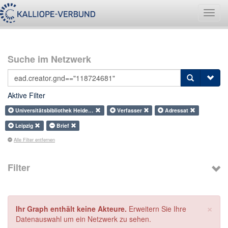
Navig
umsch
Suche im Netzwerk
Aktive Filter
Universitätsbibliothek Heide…
Verfasser
Adressat
Leipzig
Brief
Alle Filter entfernen
Filter
×
Ihr Graph enthält keine Akteure.
Erweitern Sie Ihre
Datenauswahl um ein Netzwerk zu sehen.