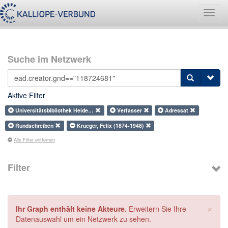
Navig
umsch
Suche im Netzwerk
Aktive Filter
Universitätsbibliothek Heide…
Verfasser
Adressat
Rundschreiben
Krueger, Felix (1874-1948)
Alle Filter entfernen
Filter
×
Ihr Graph enthält keine Akteure.
Erweitern Sie Ihre
Datenauswahl um ein Netzwerk zu sehen.