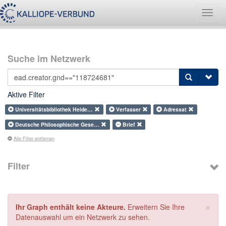
Navig
umsch
Suche im Netzwerk
Aktive Filter
Universitätsbibliothek Heide…
Verfasser
Adressat
Deutsche Philosophische Gese…
Brief
Alle Filter entfernen
Filter
×
Ihr Graph enthält keine Akteure.
Erweitern Sie Ihre
Datenauswahl um ein Netzwerk zu sehen.