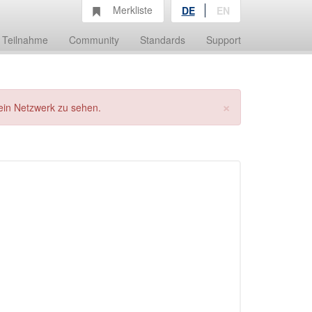
Merkliste
DE
EN
Teilnahme
Community
Standards
Support
×
ein Netzwerk zu sehen.