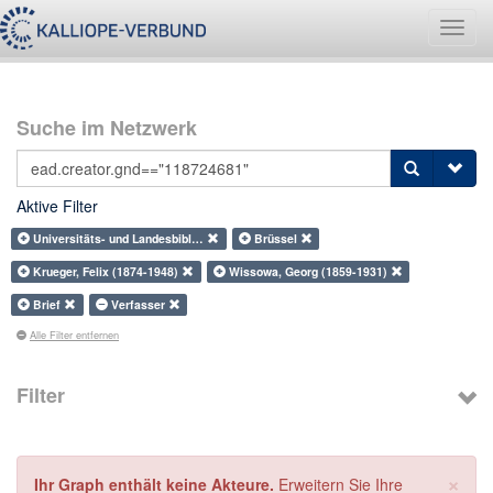
Navig
umsch
Suche im Netzwerk
Aktive Filter
Universitäts- und Landesbibl…
Brüssel
Krueger, Felix (1874-1948)
Wissowa, Georg (1859-1931)
Brief
Verfasser
Alle Filter entfernen
Filter
×
Ihr Graph enthält keine Akteure.
Erweitern Sie Ihre