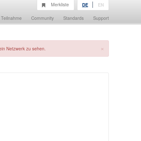
Merkliste
DE
EN
Teilnahme
Community
Standards
Support
×
ein Netzwerk zu sehen.