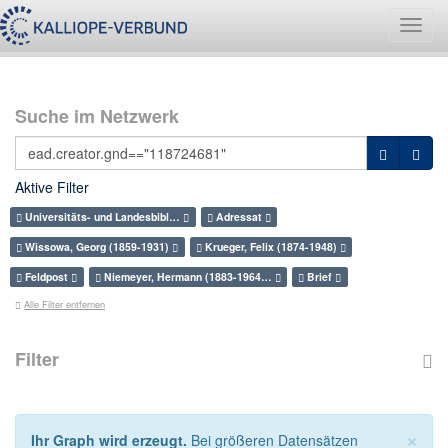
Navig
umsch
Suche im Netzwerk
Aktive Filter
Universitäts- und Landesbibl…
Adressat
Wissowa, Georg (1859-1931)
Krueger, Felix (1874-1948)
Feldpost
Niemeyer, Hermann (1883-1964…
Brief
Alle Filter entfernen
Filter
×
Ihr Graph wird erzeugt.
Bei größeren Datensätzen