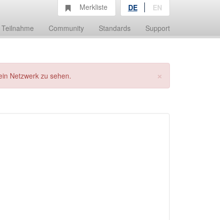
Merkliste
DE
EN
Teilnahme
Community
Standards
Support
×
ein Netzwerk zu sehen.