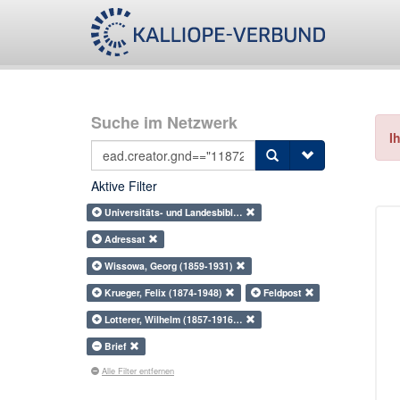
Suche im Netzwerk
I
Aktive Filter
Universitäts- und Landesbibl…
Adressat
Wissowa, Georg (1859-1931)
Krueger, Felix (1874-1948)
Feldpost
Lotterer, Wilhelm (1857-1916…
Brief
Alle Filter entfernen