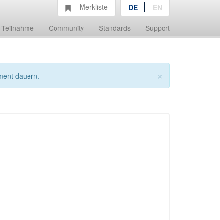
Merkliste
DE
EN
Teilnahme
Community
Standards
Support
×
ment dauern.