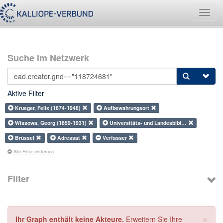
Navig
umsch
Suche im Netzwerk
Aktive Filter
Krueger, Felix (1874-1948)
Aufbewahrungsort
Wissowa, Georg (1859-1931)
Universitäts- und Landesbibl…
Brüssel
Adressat
Verfasser
Alle Filter entfernen
Filter
×
Ihr Graph enthält keine Akteure.
Erweitern Sie Ihre