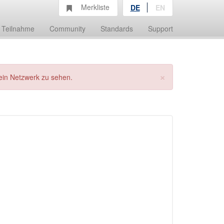
Merkliste
DE
EN
Teilnahme
Community
Standards
Support
×
ein Netzwerk zu sehen.