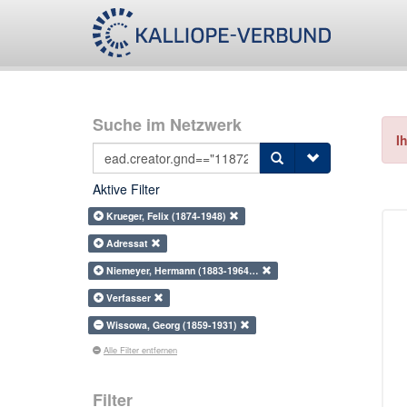
Suche im Netzwerk
I
Aktive Filter
Krueger, Felix (1874-1948)
Adressat
Niemeyer, Hermann (1883-1964…
Verfasser
Wissowa, Georg (1859-1931)
Alle Filter entfernen
Filter