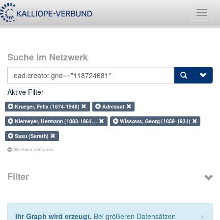
Navig
umsch
Suche im Netzwerk
Aktive Filter
Krueger, Felix (1874-1948)
Adressat
Niemeyer, Hermann (1883-1964…
Wissowa, Georg (1859-1931)
Sasu (Sereth)
Alle Filter entfernen
Filter
×
Ihr Graph wird erzeugt.
Bei größeren Datensätzen