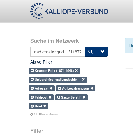
Suche im Netzwerk
I
Aktive Filter
Krueger, Felix (1874-1948)
Universitäts- und Landesbibl…
Adressat
Aufbewahrungsort
Feldpost
Sasu (Sereth)
Brief
Alle Filter entfernen
Filter