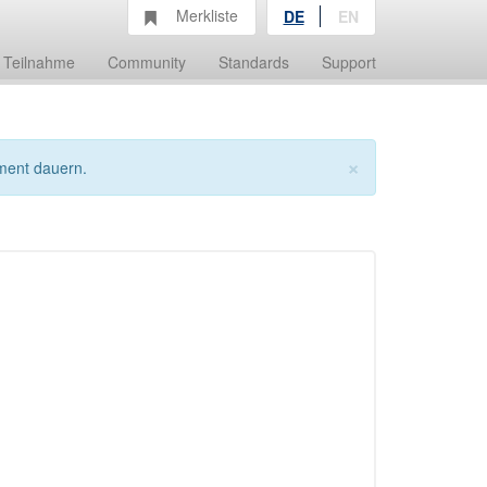
Merkliste
DE
EN
Teilnahme
Community
Standards
Support
×
ment dauern.