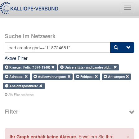
Navig
umsch
Suche im Netzwerk
Aktive Filter
Krueger, Felix (1874-1948)
Universitäts- und Landesbibl…
Adressat
Aufbewahrungsort
Feldpost
Antwerpen
Ansichtspostkarte
Alle Filter entfernen
Filter
×
Ihr Graph enthält keine Akteure.
Erweitern Sie Ihre