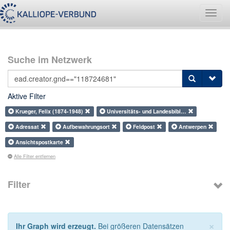
Navig
umsch
Suche im Netzwerk
Aktive Filter
Krueger, Felix (1874-1948)
Universitäts- und Landesbibl…
Adressat
Aufbewahrungsort
Feldpost
Antwerpen
Ansichtspostkarte
Alle Filter entfernen
Filter
×
Ihr Graph wird erzeugt.
Bei größeren Datensätzen