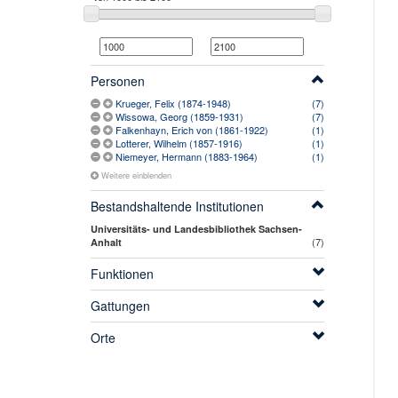
Personen
Krueger, Felix (1874-1948)
(7)
Wissowa, Georg (1859-1931)
(7)
Falkenhayn, Erich von (1861-1922)
(1)
Lotterer, Wilhelm (1857-1916)
(1)
Niemeyer, Hermann (1883-1964)
(1)
Weitere einblenden
Bestandshaltende Institutionen
Universitäts- und Landesbibliothek Sachsen-
(7)
Anhalt
Funktionen
Gattungen
Orte