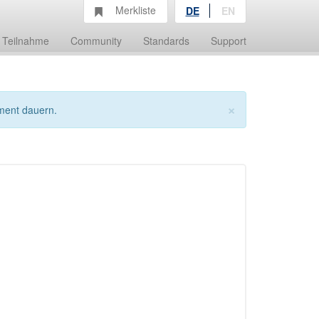
Merkliste
DE
EN
Teilnahme
Community
Standards
Support
×
ment dauern.