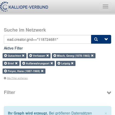
Navig
umsch
Suche im Netzwerk
Aktive Filter
Gutachten
Verfasser
Misch, Georg (1878-1965)
Brief
Aufbewahrungsort
Leipzig
Freyer, Hans (1887-1969)
Alle Filter entfernen
Filter
×
Ihr Graph wird erzeugt.
Bei größeren Datensätzen