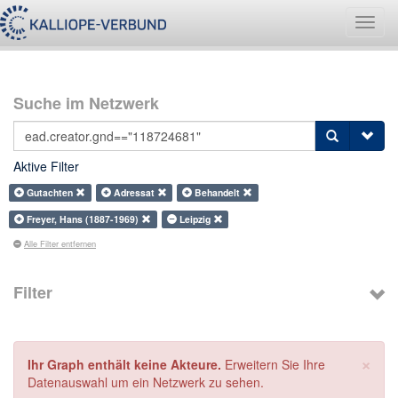
Navig
umsch
Suche im Netzwerk
Aktive Filter
Gutachten
Adressat
Behandelt
Freyer, Hans (1887-1969)
Leipzig
Alle Filter entfernen
Filter
×
Ihr Graph enthält keine Akteure.
Erweitern Sie Ihre
Datenauswahl um ein Netzwerk zu sehen.