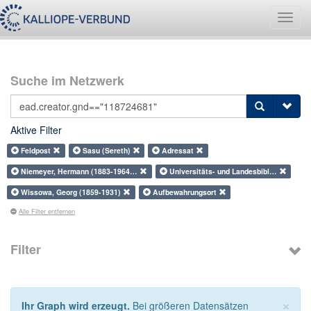
Navig
umsch
Suche im Netzwerk
Aktive Filter
Feldpost
Sasu (Sereth)
Adressat
Niemeyer, Hermann (1883-1964…
Universitäts- und Landesbibl…
Wissowa, Georg (1859-1931)
Aufbewahrungsort
Alle Filter entfernen
Filter
×
Ihr Graph wird erzeugt.
Bei größeren Datensätzen