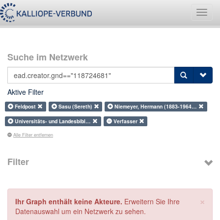
Navig
umsch
Suche im Netzwerk
Aktive Filter
Feldpost
Sasu (Sereth)
Niemeyer, Hermann (1883-1964…
Universitäts- und Landesbibl…
Verfasser
Alle Filter entfernen
Filter
×
Ihr Graph enthält keine Akteure.
Erweitern Sie Ihre
Datenauswahl um ein Netzwerk zu sehen.