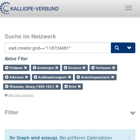
Navig
umsch
Suche im Netzwerk
Aktive Filter
Feldpost
Antwerpen
Deutsch
Verfasser
Adressat
Aufbewahrungsort
Ansichtspostkarte
Wissowa, Georg (1859-1931)
Brief
Alle Filter entfernen
Filter
×
Ihr Graph wird erzeugt.
Bei größeren Datensätzen