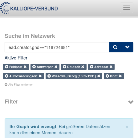
Navig
umsch
Suche im Netzwerk
Aktive Filter
Feldpost
Antwerpen
Deutsch
Adressat
Aufbewahrungsort
Wissowa, Georg (1859-1931)
Brief
Alle Filter entfernen
Filter
×
Ihr Graph wird erzeugt.
Bei größeren Datensätzen
kann dies einen Moment dauern.