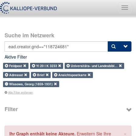
Navig
umsch
Suche im Netzwerk
Aktive Filter
Feldpost
Yi 20 I K 3233
Universitäts- und Landesbibl…
Adressat
Brief
Ansichtspostkarte
Wissowa, Georg (1859-1931)
Alle Filter entfernen
Filter
×
Ihr Graph enthält keine Akteure.
Erweitern Sie Ihre