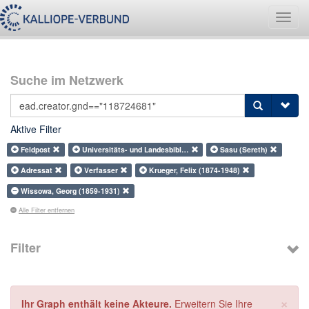
Navig
umsch
Suche im Netzwerk
Aktive Filter
Feldpost
Universitäts- und Landesbibl…
Sasu (Sereth)
Adressat
Verfasser
Krueger, Felix (1874-1948)
Wissowa, Georg (1859-1931)
Alle Filter entfernen
Filter
×
Ihr Graph enthält keine Akteure.
Erweitern Sie Ihre