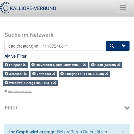
Navig
umsch
Suche im Netzwerk
Aktive Filter
Feldpost
Universitäts- und Landesbibl…
Sasu (Sereth)
Adressat
Verfasser
Krueger, Felix (1874-1948)
Wissowa, Georg (1859-1931)
Alle Filter entfernen
Filter
×
Ihr Graph wird erzeugt.
Bei größeren Datensätzen