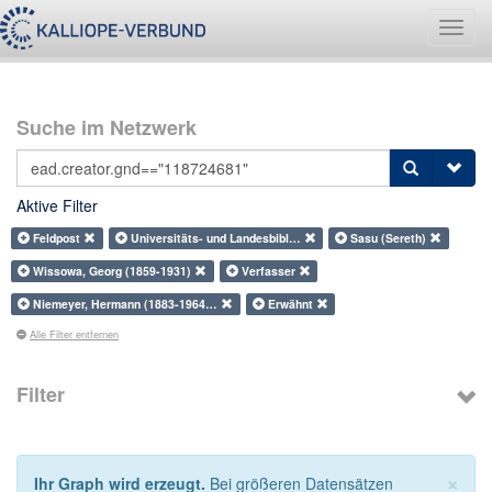
Navig
umsch
Suche im Netzwerk
Aktive Filter
Feldpost
Universitäts- und Landesbibl…
Sasu (Sereth)
Wissowa, Georg (1859-1931)
Verfasser
Niemeyer, Hermann (1883-1964…
Erwähnt
Alle Filter entfernen
Filter
×
Ihr Graph wird erzeugt.
Bei größeren Datensätzen