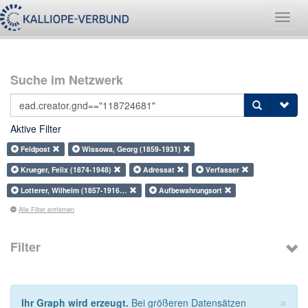
Navig
umsch
Suche im Netzwerk
Aktive Filter
Feldpost
Wissowa, Georg (1859-1931)
Krueger, Felix (1874-1948)
Adressat
Verfasser
Lotterer, Wilhelm (1857-1916…
Aufbewahrungsort
Alle Filter entfernen
Filter
×
Ihr Graph wird erzeugt.
Bei größeren Datensätzen