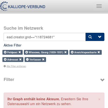
Navig
umsch
Suche im Netzwerk
Aktive Filter
Feldpost
Wissowa, Georg (1859-1931)
Ansichtspostkarte
Adressat
Verfasser
Alle Filter entfernen
Filter
×
Ihr Graph enthält keine Akteure.
Erweitern Sie Ihre
Datenauswahl um ein Netzwerk zu sehen.