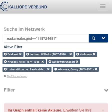
Navig
umsch
Suche im Netzwerk
Aktive Filter
Feldpost
Lotterer, Wilhelm (1857-1916…
Verfasser
Krueger, Felix (1874-1948)
Aufbewahrungsort
Universitäts- und Landesbibl…
Wissowa, Georg (1859-1931)
Alle Filter entfernen
Filter
×
Ihr Graph enthält keine Akteure.
Erweitern Sie Ihre