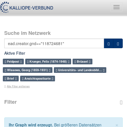
Navig
umsch
Suche im Netzwerk
Aktive Filter
Feldpost
Krueger, Felix (1874-1948)
Brüssel
Wissowa, Georg (1859-1931)
Universitäts- und Landesbibl…
Brief
Ansichtspostkarte
Alle Filter entfernen
Filter
×
Ihr Graph wird erzeugt.
Bei größeren Datensätzen