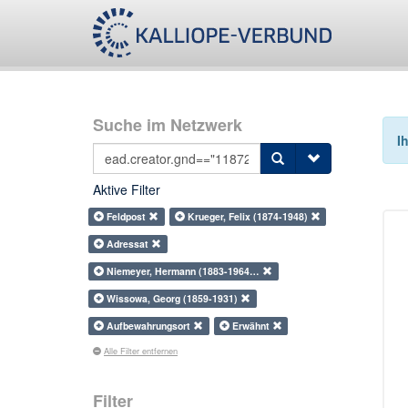
Suche im Netzwerk
I
Aktive Filter
Feldpost
Krueger, Felix (1874-1948)
Adressat
Niemeyer, Hermann (1883-1964…
Wissowa, Georg (1859-1931)
Aufbewahrungsort
Erwähnt
Alle Filter entfernen
Filter