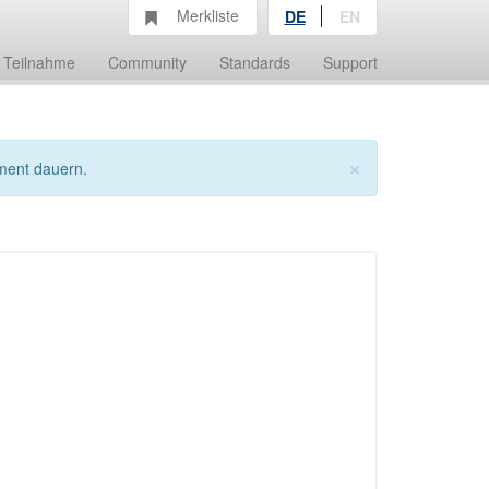
Merkliste
DE
EN
Teilnahme
Community
Standards
Support
×
ment dauern.