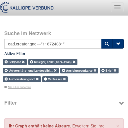
Navig
umsch
Suche im Netzwerk
Aktive Filter
Feldpost
Krueger, Felix (1874-1948)
Universitäts- und Landesbibl…
Ansichtspostkarte
Brief
Aufbewahrungsort
Verfasser
Alle Filter entfernen
Filter
×
Ihr Graph enthält keine Akteure.
Erweitern Sie Ihre