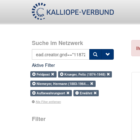
Suche im Netzwerk
I
Aktive Filter
Feldpost
Krueger, Felix (1874-1948)
Niemeyer, Hermann (1883-1964…
Aufbewahrungsort
Erwähnt
Alle Filter entfernen
Filter