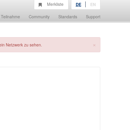
Merkliste
DE
EN
Teilnahme
Community
Standards
Support
×
ein Netzwerk zu sehen.