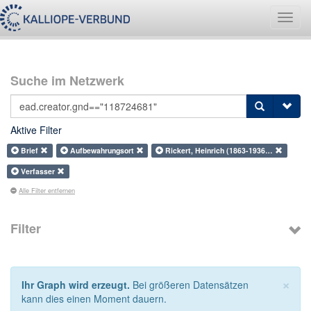
Navig
umsch
Suche im Netzwerk
Aktive Filter
Brief
Aufbewahrungsort
Rickert, Heinrich (1863-1936…
Verfasser
Alle Filter entfernen
Filter
×
Ihr Graph wird erzeugt.
Bei größeren Datensätzen
kann dies einen Moment dauern.