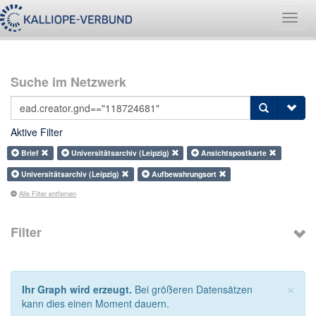
Navig
umsch
Suche im Netzwerk
Aktive Filter
Brief
Universitätsarchiv (Leipzig)
Ansichtspostkarte
Universitätsarchiv (Leipzig)
Aufbewahrungsort
Alle Filter entfernen
Filter
×
Ihr Graph wird erzeugt.
Bei größeren Datensätzen
kann dies einen Moment dauern.