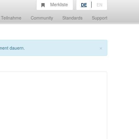
Merkliste
DE
EN
Teilnahme
Community
Standards
Support
×
ment dauern.