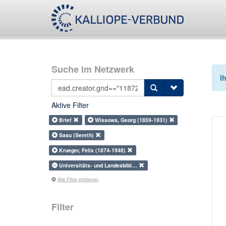
Suche im Netzwerk
I
Aktive Filter
Brief
Wissowa, Georg (1859-1931)
Sasu (Sereth)
Krueger, Felix (1874-1948)
Universitäts- und Landesbibl…
Alle Filter entfernen
Filter