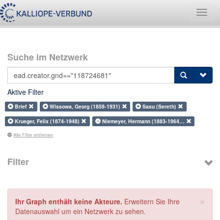
Navig
umsch
Suche im Netzwerk
Aktive Filter
Brief
Wissowa, Georg (1859-1931)
Sasu (Sereth)
Krueger, Felix (1874-1948)
Niemeyer, Hermann (1883-1964…
Alle Filter entfernen
Filter
×
Ihr Graph enthält keine Akteure.
Erweitern Sie Ihre
Datenauswahl um ein Netzwerk zu sehen.