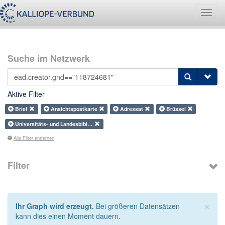
Navig
umsch
Suche im Netzwerk
Aktive Filter
Brief
Ansichtspostkarte
Adressat
Brüssel
Universitäts- und Landesbibl…
Alle Filter entfernen
Filter
×
Ihr Graph wird erzeugt.
Bei größeren Datensätzen
kann dies einen Moment dauern.