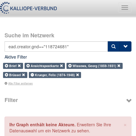
Navig
umsch
Suche im Netzwerk
Aktive Filter
Brief
Ansichtspostkarte
Wissowa, Georg (1859-1931)
Brüssel
Krueger, Felix (1874-1948)
Alle Filter entfernen
Filter
×
Ihr Graph enthält keine Akteure.
Erweitern Sie Ihre
Datenauswahl um ein Netzwerk zu sehen.