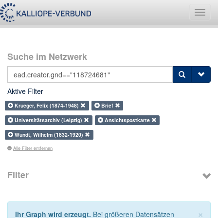
Navig
umsch
Suche im Netzwerk
Aktive Filter
Krueger, Felix (1874-1948)
Brief
Universitätsarchiv (Leipzig)
Ansichtspostkarte
Wundt, Wilhelm (1832-1920)
Alle Filter entfernen
Filter
×
Ihr Graph wird erzeugt.
Bei größeren Datensätzen