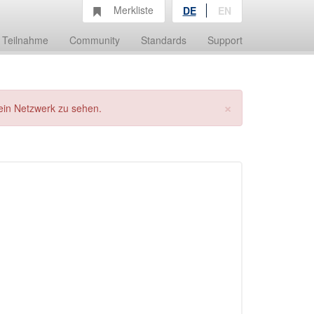
Merkliste
DE
EN
Teilnahme
Community
Standards
Support
×
ein Netzwerk zu sehen.