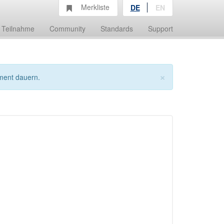
Merkliste
DE
EN
Teilnahme
Community
Standards
Support
×
ment dauern.