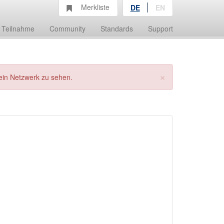
Merkliste
DE
EN
Teilnahme
Community
Standards
Support
×
ein Netzwerk zu sehen.