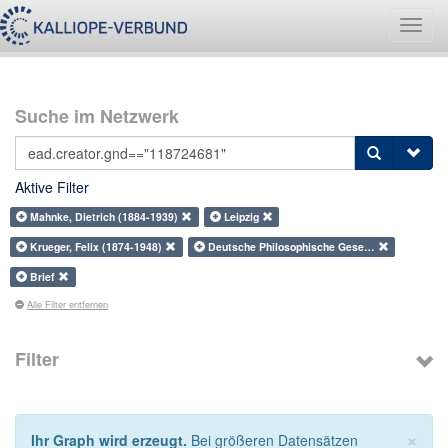
Navig
umsch
Suche im Netzwerk
Aktive Filter
Mahnke, Dietrich (1884-1939)
Leipzig
Krueger, Felix (1874-1948)
Deutsche Philosophische Gese…
Brief
Alle Filter entfernen
Filter
×
Ihr Graph wird erzeugt.
Bei größeren Datensätzen