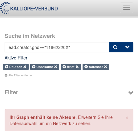
Navig
umsch
Suche im Netzwerk
Aktive Filter
Deutsch
Unbekannt
Brief
Adressat
Alle Filter entfernen
Filter
×
Ihr Graph enthält keine Akteure.
Erweitern Sie Ihre
Datenauswahl um ein Netzwerk zu sehen.