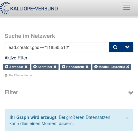
Navig
umsch
Suche im Netzwerk
Aktive Filter
Adressat
Schreiber
Handschrift
Medici, Laurentio
Alle Filter entfernen
Filter
×
Ihr Graph wird erzeugt.
Bei größeren Datensätzen
kann dies einen Moment dauern.