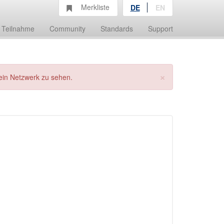
Merkliste
DE
EN
Teilnahme
Community
Standards
Support
×
ein Netzwerk zu sehen.