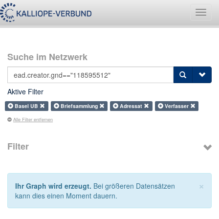
Navig
umsch
Suche im Netzwerk
Aktive Filter
Basel UB
Briefsammlung
Adressat
Verfasser
Alle Filter entfernen
Filter
×
Ihr Graph wird erzeugt.
Bei größeren Datensätzen
kann dies einen Moment dauern.