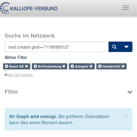
Navig
umsch
Suche im Netzwerk
Aktive Filter
Basel UB
Briefsammlung
Autograf
Handschrift
Alle Filter entfernen
Filter
×
Ihr Graph wird erzeugt.
Bei größeren Datensätzen
kann dies einen Moment dauern.