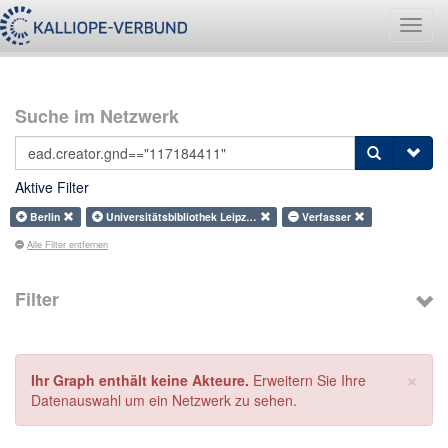
Navig
umsch
Suche im Netzwerk
Aktive Filter
Berlin
Universitätsbibliothek Leipz…
Verfasser
Alle Filter entfernen
Filter
×
Ihr Graph enthält keine Akteure.
Erweitern Sie Ihre
Datenauswahl um ein Netzwerk zu sehen.